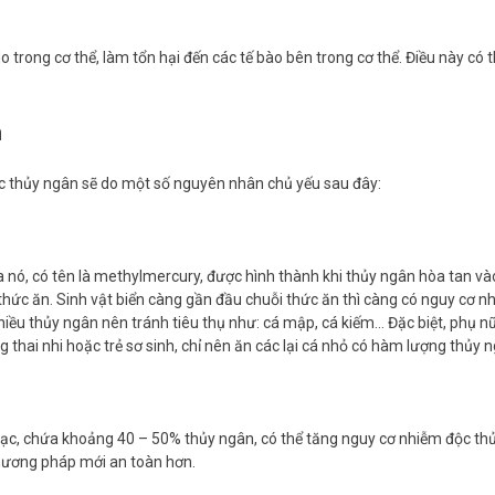
do trong cơ thể, làm tổn hại đến các tế bào bên trong cơ thể. Điều này c
n
 thủy ngân sẽ do một số nguyên nhân chủ yếu sau đây:
 nó, có tên là methylmercury, được hình thành khi thủy ngân hòa tan vào
 thức ăn. Sinh vật biển càng gần đầu chuỗi thức ăn thì càng có nguy cơ 
hiều thủy ngân nên tránh tiêu thụ như: cá mập, cá kiếm… Đặc biệt, phụ n
ng thai nhi hoặc trẻ sơ sinh, chỉ nên ăn các lại cá nhỏ có hàm lượng thủy 
ạc, chứa khoảng 40 – 50% thủy ngân, có thể tăng nguy cơ nhiễm độc thủ
hương pháp mới an toàn hơn.