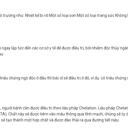
i trường như: Nhiệt kế bị vỡ Một số loại sơn Một số loại trang sức Khôn
n
 ngay lập tức đến các cơ sở y tế để được điều trị, bởi nhiễm độc thủy ngâ
au:
iệu chứng ngộ độc ở đâu thì bác sĩ sẽ điều trị ở đó, ví dụ: có triệu chứng
gười bệnh cần được điều trị theo liệu pháp Chelation. Liệu pháp Chelati
DTA). Chất này sẽ được tiêm vào máu thông qua tĩnh mạch, chúng sẽ tự đ
sẽ tạo thành một hợp chất và được đào thải ra qua đường tiết niệu.