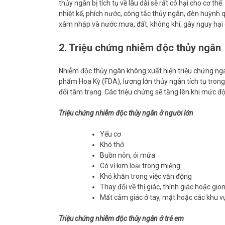
thủy ngân bị tích tụ về lâu dài sẽ rất có hại cho cơ 
nhiệt kế, phích nước, công tắc thủy ngân, đèn huỳnh 
xâm nhập và nước mưa, đất, không khí, gây nguy hại 
2. Triệu chứng nhiễm độc thủy ngân
Nhiễm độc thủy ngân không xuất hiện triệu chứng nga
phẩm Hoa Kỳ (FDA), lượng lớn thủy ngân tích tụ trong c
đổi tâm trạng. Các triệu chứng sẽ tăng lên khi mức đ
Triệu chứng nhiễm độc thủy ngân ở người lớn
Yếu cơ
Khó thở
Buồn nôn, ói mửa
Có vị kim loại trong miệng
Khó khăn trong việc vận động
Thay đổi về thị giác, thính giác hoặc gio
Mất cảm giác ở tay, mặt hoặc các khu v
Triệu chứng nhiễm độc thủy ngân ở trẻ em