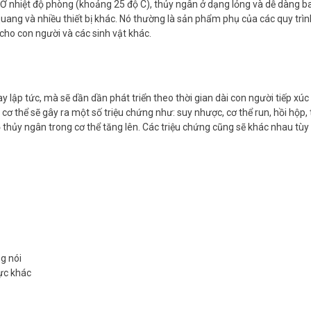
thể. Ở nhiệt độ phòng (khoảng 25 độ C), thủy ngân ở dạng lỏng và dễ dàng
quang và nhiều thiết bị khác. Nó thường là sản phẩm phụ của các quy trìn
cho con người và các sinh vật khác.
y lập tức, mà sẽ dần dần phát triển theo thời gian dài con người tiếp x
ơ thể sẽ gây ra một số triệu chứng như: suy nhược, cơ thể run, hồi hộp, t
ộ thủy ngân trong cơ thể tăng lên. Các triệu chứng cũng sẽ khác nhau tùy
ng nói
ực khác